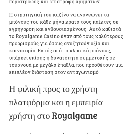
περιστροφές και επιστροφή χρημάτων.
Η στρατηγική του καζίνο να ανανεώνει τα
μπόνους του κάθε μήνα κρατά τους παίκτες σε
εγρήγορση και ενθουσιασμένους. Αυτό καθιστά
το Royalgame Casino έναν από τους καλύτερους
προορισμούς για όσους αναζητούν αξία και
καινοτομία. Εκτός από τα κλασικά μπόνους,
υπάρχει επίσης η δυνατότητα συμμετοχής σε
τουρνουά με μεγάλα έπαθλα, που προσθέτουν μια
επιπλέον διάσταση στον ανταγωνισμό.
Η φιλική προς το χρήστη
πλατφόρμα και η εμπειρία
χρήστη στο Royalgame