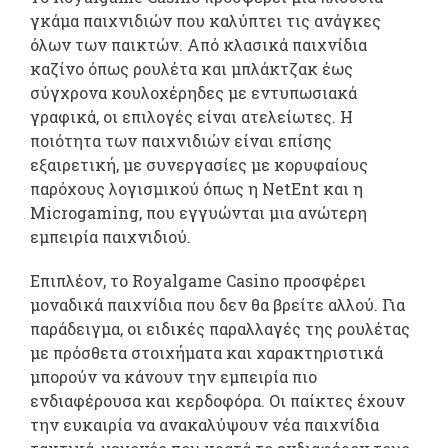
γκάμα παιχνιδιών που καλύπτει τις ανάγκες
όλων των παικτών. Από κλασικά παιχνίδια
καζίνο όπως ρουλέτα και μπλάκτζακ έως
σύγχρονα κουλοχέρηδες με εντυπωσιακά
γραφικά, οι επιλογές είναι ατελείωτες. Η
ποιότητα των παιχνιδιών είναι επίσης
εξαιρετική, με συνεργασίες με κορυφαίους
παρόχους λογισμικού όπως η NetEnt και η
Microgaming, που εγγυώνται μια ανώτερη
εμπειρία παιχνιδιού.
Επιπλέον, το Royalgame Casino προσφέρει
μοναδικά παιχνίδια που δεν θα βρείτε αλλού. Για
παράδειγμα, οι ειδικές παραλλαγές της ρουλέτας
με πρόσθετα στοιχήματα και χαρακτηριστικά
μπορούν να κάνουν την εμπειρία πιο
ενδιαφέρουσα και κερδοφόρα. Οι παίκτες έχουν
την ευκαιρία να ανακαλύψουν νέα παιχνίδια