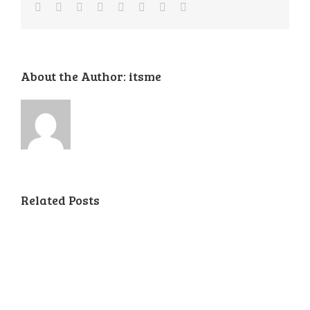
facebook
twitter
linkedin
reddit
tumblr
pinterest
vk
Email
Casino
μοναδικό
About the Author:
itsme
Related Posts