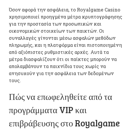
Όσον αφορά την ασφάλεια, το Royalgame Casino
χρησιμοποιεί προηγμένα μέτρα κρυπτογράφησης
για την προστασία των προσωπικών και
οικονομικών στοιχείων των παικτών. Οι
συναλλαγές γίνονται μέσω ασφαλών μεθόδων
πληρωμής, και η πλατφόρμα είναι πιστοποιημένη
από αξιόπιστες ρυθμιστικές αρχές. Αυτά τα
μέτρα διασφαλίζουν ότι οι παίκτες μπορούν να
απολαμβάνουν τα παιχνίδια τους χωρίς να
ανησυχούν για την ασφάλεια των δεδομένων
τους.
Πώς να επωφεληθείτε από τα
προγράμματα VIP και
επιβράβευσης στο Royalgame