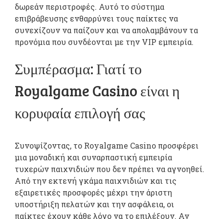
δωρεάν περιστροφές. Αυτό το σύστημα
επιβράβευσης ενθαρρύνει τους παίκτες να
συνεχίζουν να παίζουν και να απολαμβάνουν τα
προνόμια που συνδέονται με την VIP εμπειρία.
Συμπέρασμα: Γιατί το
Royalgame Casino είναι η
κορυφαία επιλογή σας
Συνοψίζοντας, το Royalgame Casino προσφέρει
μια μοναδική και συναρπαστική εμπειρία
τυχερών παιχνιδιών που δεν πρέπει να αγνοηθεί.
Από την εκτενή γκάμα παιχνιδιών και τις
εξαιρετικές προσφορές μέχρι την άριστη
υποστήριξη πελατών και την ασφάλεια, οι
παίκτες έχουν κάθε λόγο να το επιλέξουν. Αν