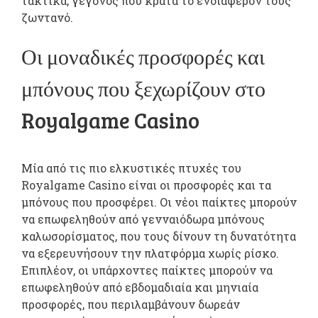
τακτικά, γεγονός που κρατά το ενδιαφέρον τους
ζωντανό.
Οι μοναδικές προσφορές και
μπόνους που ξεχωρίζουν στο
Royalgame Casino
Μία από τις πιο ελκυστικές πτυχές του
Royalgame Casino είναι οι προσφορές και τα
μπόνους που προσφέρει. Οι νέοι παίκτες μπορούν
να επωφεληθούν από γενναιόδωρα μπόνους
καλωσορίσματος, που τους δίνουν τη δυνατότητα
να εξερευνήσουν την πλατφόρμα χωρίς ρίσκο.
Επιπλέον, οι υπάρχοντες παίκτες μπορούν να
επωφεληθούν από εβδομαδιαία και μηνιαία
προσφορές, που περιλαμβάνουν δωρεάν