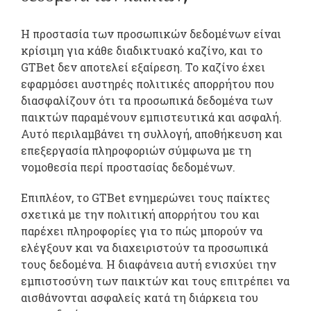
Η προστασία των προσωπικών δεδομένων είναι
κρίσιμη για κάθε διαδικτυακό καζίνο, και το
GTBet δεν αποτελεί εξαίρεση. Το καζίνο έχει
εφαρμόσει αυστηρές πολιτικές απορρήτου που
διασφαλίζουν ότι τα προσωπικά δεδομένα των
παικτών παραμένουν εμπιστευτικά και ασφαλή.
Αυτό περιλαμβάνει τη συλλογή, αποθήκευση και
επεξεργασία πληροφοριών σύμφωνα με τη
νομοθεσία περί προστασίας δεδομένων.
Επιπλέον, το GTBet ενημερώνει τους παίκτες
σχετικά με την πολιτική απορρήτου του και
παρέχει πληροφορίες για το πώς μπορούν να
ελέγξουν και να διαχειριστούν τα προσωπικά
τους δεδομένα. Η διαφάνεια αυτή ενισχύει την
εμπιστοσύνη των παικτών και τους επιτρέπει να
αισθάνονται ασφαλείς κατά τη διάρκεια του