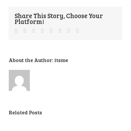
να
γνωρίζετε
για
Share This Story, Choose Your
την
Platform!
ασφάλεια
στο
facebook
twitter
linkedin
reddit
tumblr
pinterest
vk
Email
GTBet
καζίνο
About the Author:
itsme
Related Posts