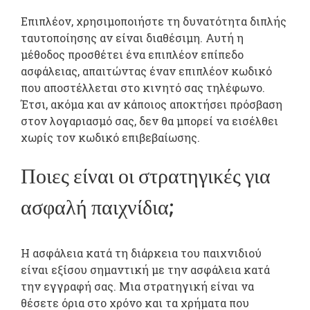
Επιπλέον, χρησιμοποιήστε τη δυνατότητα διπλής
ταυτοποίησης αν είναι διαθέσιμη. Αυτή η
μέθοδος προσθέτει ένα επιπλέον επίπεδο
ασφάλειας, απαιτώντας έναν επιπλέον κωδικό
που αποστέλλεται στο κινητό σας τηλέφωνο.
Έτσι, ακόμα και αν κάποιος αποκτήσει πρόσβαση
στον λογαριασμό σας, δεν θα μπορεί να εισέλθει
χωρίς τον κωδικό επιβεβαίωσης.
Ποιες είναι οι στρατηγικές για
ασφαλή παιχνίδια;
Η ασφάλεια κατά τη διάρκεια του παιχνιδιού
είναι εξίσου σημαντική με την ασφάλεια κατά
την εγγραφή σας. Μια στρατηγική είναι να
θέσετε όρια στο χρόνο και τα χρήματα που