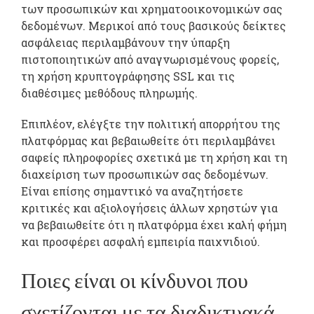
των προσωπικών και χρηματοοικονομικών σας
δεδομένων. Μερικοί από τους βασικούς δείκτες
ασφάλειας περιλαμβάνουν την ύπαρξη
πιστοποιητικών από αναγνωρισμένους φορείς,
τη χρήση κρυπτογράφησης SSL και τις
διαθέσιμες μεθόδους πληρωμής.
Επιπλέον, ελέγξτε την πολιτική απορρήτου της
πλατφόρμας και βεβαιωθείτε ότι περιλαμβάνει
σαφείς πληροφορίες σχετικά με τη χρήση και τη
διαχείριση των προσωπικών σας δεδομένων.
Είναι επίσης σημαντικό να αναζητήσετε
κριτικές και αξιολογήσεις άλλων χρηστών για
να βεβαιωθείτε ότι η πλατφόρμα έχει καλή φήμη
και προσφέρει ασφαλή εμπειρία παιχνιδιού.
Ποιες είναι οι κίνδυνοι που
σχετίζονται με τα διαδικτυακά