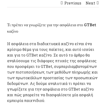
Previous
Next
Τι πρέπει να γνωρίζετε για την ασφάλεια στο GTBet
καζίνο
Η ασφάλεια στα διαδικτυακά καζίνο είναι ένα
κρίσιμο θέμα για τους παίκτες, και αυτό ισχύει
και για το GTBet καζίνο. Σε αυτό το άρθρο θα
αναλύσουμε τις διάφορες πτυχές της ασφάλειας
που προσφέρει το GTBet, συμπεριλαμβανομένων
των πιστοποιήσεων, των μεθόδων πληρωμής και
των πρωτοκόλλων προστασίας των προσωπικών
δεδομένων. Ας δούμε αναλυτικά τι πρέπει να
γνωρίζετε για την ασφάλεια στο GTBet καζίνο
και πώς μπορείτε να διασφαλίσετε μία ασφαλή
εμπειρία παιχνιδιού.