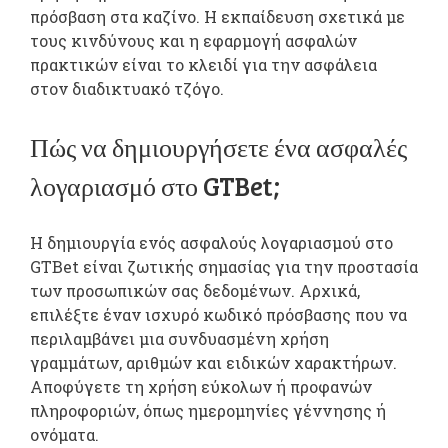
πρόσβαση στα καζίνο. Η εκπαίδευση σχετικά με
τους κινδύνους και η εφαρμογή ασφαλών
πρακτικών είναι το κλειδί για την ασφάλεια
στον διαδικτυακό τζόγο.
Πώς να δημιουργήσετε ένα ασφαλές
λογαριασμό στο GTBet;
Η δημιουργία ενός ασφαλούς λογαριασμού στο
GTBet είναι ζωτικής σημασίας για την προστασία
των προσωπικών σας δεδομένων. Αρχικά,
επιλέξτε έναν ισχυρό κωδικό πρόσβασης που να
περιλαμβάνει μια συνδυασμένη χρήση
γραμμάτων, αριθμών και ειδικών χαρακτήρων.
Αποφύγετε τη χρήση εύκολων ή προφανών
πληροφοριών, όπως ημερομηνίες γέννησης ή
ονόματα.