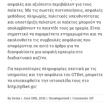
ασφαλές και αξιόπιστο περιβάλλον για τους
παίκτες. Με τις σωστές πιστοποιήσεις, ασφαλείς
μεθόδους πληρωμής, πολιτικές υπευθυνότητας
και υποστήριξη πελατών, οι παίκτες μπορούν να
απολαμβάνουν το παιχνίδι τους με ηρεμία. Είναι
σημαντικό να παραμείνετε ενημερωμένοι και να
ακολουθείτε τις συμβουλές ασφάλειας που
αναφέρονται σε αυτό το άρθρο για να
διασφαλίσετε μια ασφαλή εμπειρία στο
διαδικτυακό καζίνο.
Για περισσότερες πληροφορίες σχετικά με τις
υπηρεσίες και την ασφάλεια του GTBet, μπορείτε
να επισκεφθείτε την ιστοσελίδα τους στο
http://gtbet.gr/
.
on
By
itsme
|
June 29th, 2026
|
Uncategorized
|
Comments Off
Τι
πρέπει