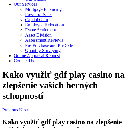
Our Services
Mortgage Financing
Power of Sales
Capital Gain
Employee Relocation
Estate Settlement
Asset Division
Assessment Reviews
Pre-Purchase and Pre-Sale
Quantity Surveying
Online Appraisal Request
Contact Us
Kako využiť gdf play casino na
zlepšenie vašich herných
schopností
Previous
Next
Kako využiť gdf play casino na zlepšenie