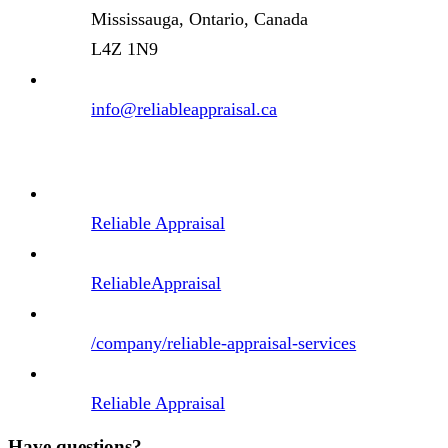
Mississauga, Ontario, Canada
L4Z 1N9
info@reliableappraisal.ca
Reliable Appraisal
ReliableAppraisal
/company/reliable-appraisal-services
Reliable Appraisal
Have questions?