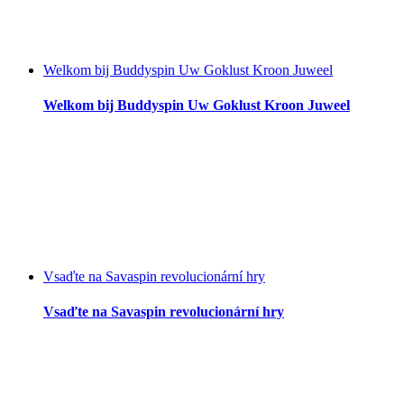
Welkom bij Buddyspin Uw Goklust Kroon Juweel
Welkom bij Buddyspin Uw Goklust Kroon Juweel
Vsaďte na Savaspin revolucionární hry
Vsaďte na Savaspin revolucionární hry