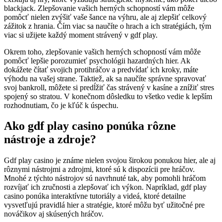
blackjack. Zlepšovanie vašich herných schopností vám môže
pomôcť nielen zvýšiť vaše šance na výhru, ale aj zlepšiť celkový
zážitok z hrania. Čím viac sa naučíte o hrach a ich stratégiách, tým
viac si užijete každý moment strávený v gdf play.
Okrem toho, zlepšovanie vašich herných schopností vám môže
pomôcť lepšie porozumieť psychológii hazardných hier. Ak
dokážete čítať svojich protihráčov a predvídať ich kroky, máte
výhodu na vašej strane. Taktiež, ak sa naučíte správne spravovať
svoj bankroll, môžete si predĺžiť čas strávený v kasíne a znížiť stres
spojený so stratou. V konečnom dôsledku to všetko vedie k lepším
rozhodnutiam, čo je kľúč k úspechu.
Ako gdf play casino ponúka rôzne
nástroje a zdroje?
Gdf play casino je známe nielen svojou širokou ponukou hier, ale aj
rôznymi nástrojmi a zdrojmi, ktoré sú k dispozícii pre hráčov.
Mnohé z týchto nástrojov sú navrhnuté tak, aby pomohli hráčom
rozvíjať ich zručnosti a zlepšovať ich výkon. Napríklad, gdf play
casino ponúka interaktívne tutoriály a videá, ktoré detailne
vysvetľujú pravidlá hier a stratégie, ktoré môžu byť užitočné pre
nováčikov aj skúsených hráčov.