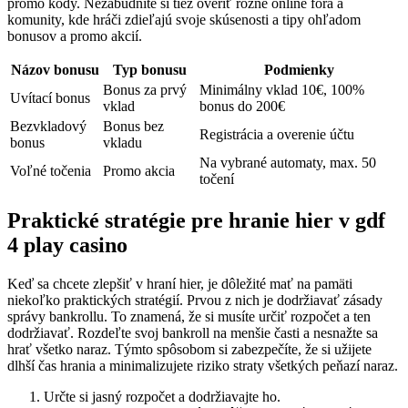
promo kódy. Nezabudnite si tiež overiť rôzne online fóra a
komunity, kde hráči zdieľajú svoje skúsenosti a tipy ohľadom
bonusov a promo akcií.
Názov bonusu
Typ bonusu
Podmienky
Bonus za prvý
Minimálny vklad 10€, 100%
Uvítací bonus
vklad
bonus do 200€
Bezvkladový
Bonus bez
Registrácia a overenie účtu
bonus
vkladu
Na vybrané automaty, max. 50
Voľné točenia
Promo akcia
točení
Praktické stratégie pre hranie hier v gdf
4 play casino
Keď sa chcete zlepšiť v hraní hier, je dôležité mať na pamäti
niekoľko praktických stratégií. Prvou z nich je dodržiavať zásady
správy bankrollu. To znamená, že si musíte určiť rozpočet a ten
dodržiavať. Rozdeľte svoj bankroll na menšie časti a nesnažte sa
hrať všetko naraz. Týmto spôsobom si zabezpečíte, že si užijete
dlhší čas hrania a minimalizujete riziko straty všetkých peňazí naraz.
Určte si jasný rozpočet a dodržiavajte ho.