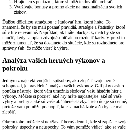
Hrajte len s peniazmi, ktoré si môžete dovoliť prehrať.
Využívajte bonusy a promo akcie na maximalizáciu svojich
ziskov.
Ďalšou dôležitou stratégiou je študovať hru, ktorú hráte. To
znamená, že by ste mali poznať pravidlá, stratégie a štatistiky, ktoré
sú v hre relevantné. Napríklad, ak hráte blackjack, mali by ste sa
naučiť, kedy sa oplatí zdvojnásobiť alebo rozdeliť karty. V praxi to
môže znamenať, že sa dostanete do situácie, kde sa rozhodnete pre
správny ťah, čo môže viesť k výhre.
Analýza vašich herných výkonov a
pokroku
Jedným z najefektívnejších spôsobov, ako zlepšiť svoje herné
schopnosti, je pravidelná analýza vašich výkonov. Gdf play casino
ponúka nástroje, ktoré vám umožnia sledovať vašu históriu hier a
výkony. Môžete si pozrieť, aké hry hráte najčastejšie, aké sú vaše
výhry a prehry a aké sú vaše obľúbené stávky. Tieto údaje sú cenné,
pretože vám pomôžu pochopiť, kde sa nachádzate a čo by ste mali
zlepšiť.
Okrem toho, môžete si udržiavať herný denník, kde si zapíšete svoje
pokroky, úspechy a neúspechy. To vám pomôže vidieť, ako sa vaše