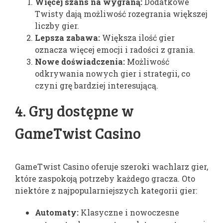
Więcej szans na wygraną:
Dodatkowe
Twisty dają możliwość rozegrania większej
liczby gier.
Lepsza zabawa:
Większa ilość gier
oznacza więcej emocji i radości z grania.
Nowe doświadczenia:
Możliwość
odkrywania nowych gier i strategii, co
czyni grę bardziej interesującą.
4. Gry dostępne w
GameTwist Casino
GameTwist Casino oferuje szeroki wachlarz gier,
które zaspokoją potrzeby każdego gracza. Oto
niektóre z najpopularniejszych kategorii gier:
Automaty:
Klasyczne i nowoczesne