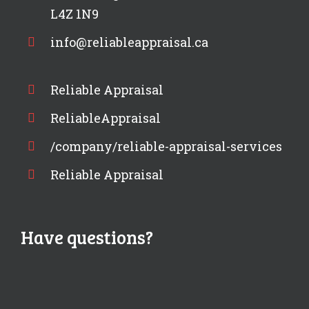
L4Z 1N9
info@reliableappraisal.ca
Reliable Appraisal
ReliableAppraisal
/company/reliable-appraisal-services
Reliable Appraisal
Have questions?