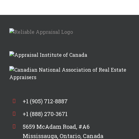
+1 (905) 712-8887
+1 (888) 270-3671
5659 McAdam Road, #A6
Mississauga, Ontario, Canada