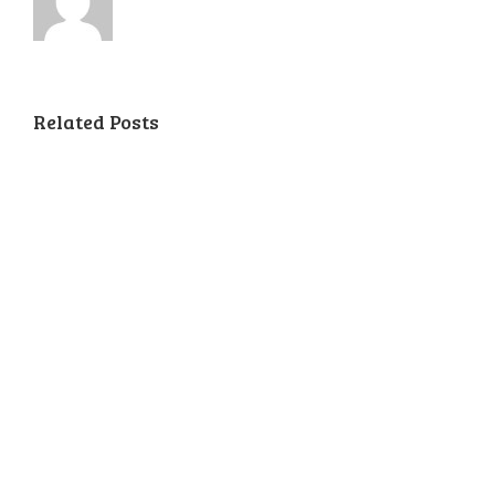
Related Posts