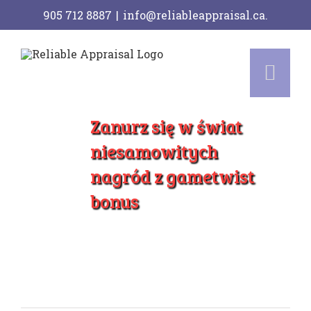
Skip
905 712 8887
|
info@reliableappraisal.ca.
to
content
Zanurz się w świat
niesamowitych
nagród z gametwist
bonus