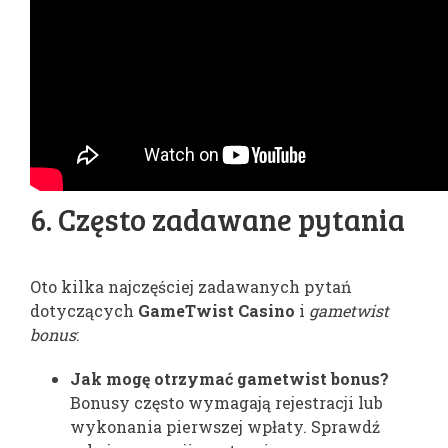
6. Często zadawane pytania
Oto kilka najczęściej zadawanych pytań
dotyczących
GameTwist Casino
i
gametwist
bonus
:
Jak mogę otrzymać gametwist bonus?
Bonusy często wymagają rejestracji lub
wykonania pierwszej wpłaty. Sprawdź