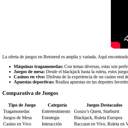
La oferta de juegos en Betonred es amplia y variada. Aquí encontrarás
Máquinas tragamonedas:
Con temas diversas, estas son perfe
Juegos de mesa:
Desde el blackjack hasta la ruleta, estos juego
Casinos en vivo:
Disfruta de la experiencia de un casino real 
Apuestas deportivas:
Realiza apuestas en tus deportes favorit
Comparativa de Juegos
Tipo de Juego
Categoría
Juegos Destacados
Tragamonedas
Entretenimiento
Gonzo’s Quest, Starburst
Juegos de Mesa
Estrategia
Blackjack, Ruleta Europea
Casino en Vivo
Interacción
Baccarat en Vivo, Ruleta en 