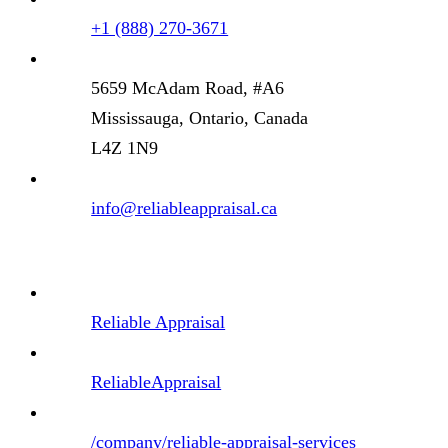
+1 (888) 270-3671
5659 McAdam Road, #A6
Mississauga, Ontario, Canada
L4Z 1N9
info@reliableappraisal.ca
Reliable Appraisal
ReliableAppraisal
/company/reliable-appraisal-services