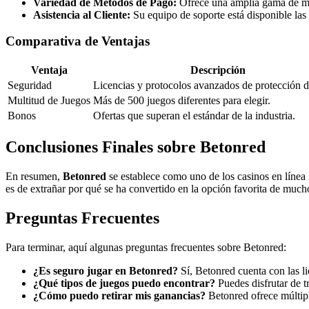
Variedad de Métodos de Pago:
Ofrece una amplia gama de méto
Asistencia al Cliente:
Su equipo de soporte está disponible las
Comparativa de Ventajas
Ventaja
Descripción
Seguridad
Licencias y protocolos avanzados de protección d
Multitud de Juegos
Más de 500 juegos diferentes para elegir.
Bonos
Ofertas que superan el estándar de la industria.
Conclusiones Finales sobre Betonred
En resumen,
Betonred
se establece como uno de los casinos en línea
es de extrañar por qué se ha convertido en la opción favorita de much
Preguntas Frecuentes
Para terminar, aquí algunas preguntas frecuentes sobre Betonred:
¿Es seguro jugar en Betonred?
Sí, Betonred cuenta con las li
¿Qué tipos de juegos puedo encontrar?
Puedes disfrutar de t
¿Cómo puedo retirar mis ganancias?
Betonred ofrece múltipl