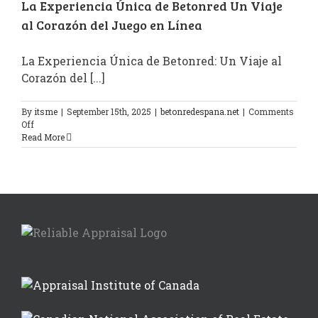
La Experiencia Única de Betonred Un Viaje
al Corazón del Juego en Línea
La Experiencia Única de Betonred: Un Viaje al
Corazón del [...]
By
itsme
|
September 15th, 2025
|
betonredespana.net
|
Comments
on
Off
La
Read More
Experiencia
Única
de
Betonred
Un
Viaje
al
Corazón
del
Juego
en
Línea