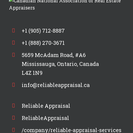
+1 (905) 712-8887
+1 (888) 270-3671
5659 McAdam Road, #A6
Mississauga, Ontario, Canada
L4Z 1N9
info@reliableappraisal.ca
Reliable Appraisal
ReliableAppraisal
/company/reliable-appraisal-services